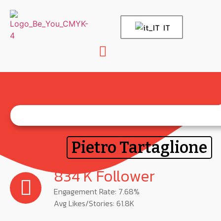
IT
Talent:
Pietro Tartaglione
834 K Follower
Engagement Rate: 7.68%
Avg Likes/Stories: 61.8K